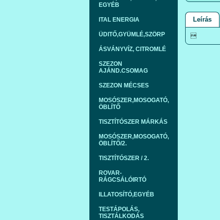
EGYÉB
Leírás
ITAL ENERGIA
ÜDITŐ,GYÜMLÉ,SZÖRP

ÁSVÁNYVÍZ, CITROMLÉ
SZEZON
AJÁND.CSOMAG
SZEZON MÉCSES
MOSÓSZER,MOSOGATÓ,
ÖBLÍTŐ
TISZTÍTÓSZER MÁRKÁS
MOSÓSZER,MOSOGATÓ,
ÖBLÍTŐ/2.
TISZTÍTÓSZER / 2.
ROVAR-
RÁGCSÁLÓIRTÓ
ILLATOSÍTÓ,EGYÉB
TESTÁPOLÁS,
TISZTÁLKODÁS