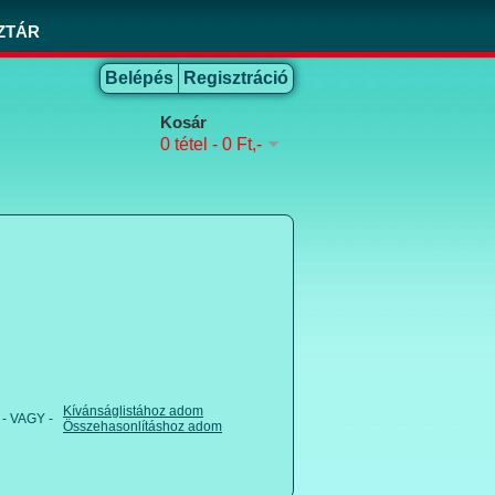
ZTÁR
Belépés
Regisztráció
Kosár
0 tétel - 0 Ft,-
Kívánságlistához adom
- VAGY -
Összehasonlításhoz adom