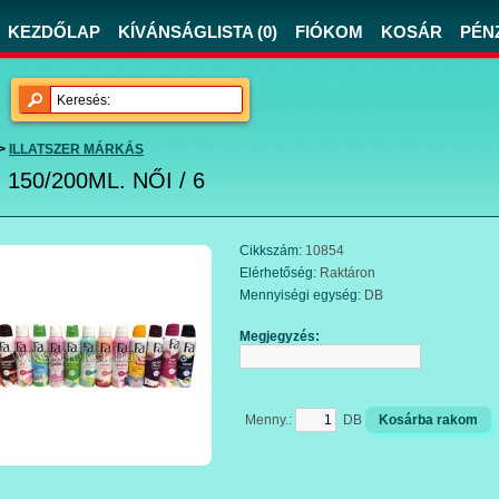
KEZDŐLAP
KÍVÁNSÁGLISTA (0)
FIÓKOM
KOSÁR
PÉN
>
ILLATSZER MÁRKÁS
 150/200ML. NŐI / 6
Cikkszám:
10854
Elérhetőség:
Raktáron
Mennyiségi egység:
DB
Megjegyzés:
Menny.:
DB