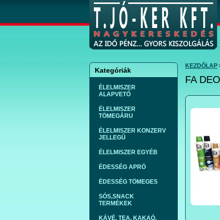
KEZDŐLAP
Kategóriák
FA DEO
ÉLELMISZER
ALAPVETŐ
ÉLELMISZER
TÖMEGÁRU
ÉLELMISZER KONZERV
JELLEGŰ
ÉLELMISZER EGYÉB
ÉDESSÉG APRÓ
ÉDESSÉG TÖMEGES
SÓS,SNACK
TERMÉKEK
KÁVÉ, TEA, KAKAÓ,