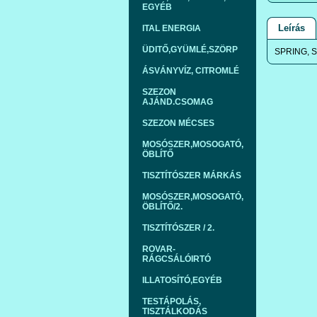
EGYÉB
Leírás
ITAL ENERGIA
ÜDITŐ,GYÜMLÉ,SZÖRP
SPRING, 
ÁSVÁNYVÍZ, CITROMLÉ
SZEZON
AJÁND.CSOMAG
SZEZON MÉCSES
MOSÓSZER,MOSOGATÓ,
ÖBLÍTŐ
TISZTÍTÓSZER MÁRKÁS
MOSÓSZER,MOSOGATÓ,
ÖBLÍTŐ/2.
TISZTÍTÓSZER / 2.
ROVAR-
RÁGCSÁLÓIRTÓ
ILLATOSÍTÓ,EGYÉB
TESTÁPOLÁS,
TISZTÁLKODÁS