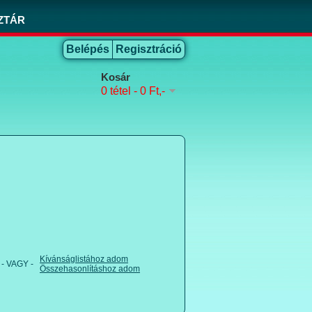
ZTÁR
Belépés
Regisztráció
Kosár
0 tétel - 0 Ft,-
Kívánságlistához adom
- VAGY -
Összehasonlításhoz adom