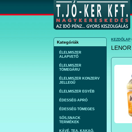
KEZDŐLAP
Kategóriák
LENOR 
ÉLELMISZER
ALAPVETŐ
ÉLELMISZER
TÖMEGÁRU
ÉLELMISZER KONZERV
JELLEGŰ
ÉLELMISZER EGYÉB
ÉDESSÉG APRÓ
ÉDESSÉG TÖMEGES
SÓS,SNACK
TERMÉKEK
KÁVÉ, TEA, KAKAÓ,