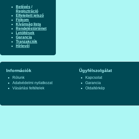
Belépés
/
Regisztráció
Elfelejtett jelszó
Fiókom
Kívánság lista
Rendeléstörténet
Letöltések
Garancia
Tranzakciók
Hírlevél
Információk
Ügyfélszolgálat
Rólunk
Kapcsolat
Adatvédelmi nyilatkozat
Garancia
Vásárlási feltételek
Oldaltérkép