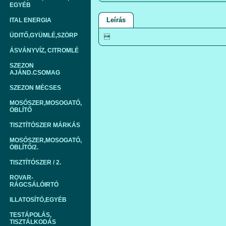
EGYÉB
Leírás
ITAL ENERGIA
ÜDITŐ,GYÜMLÉ,SZÖRP

ÁSVÁNYVÍZ, CITROMLÉ
SZEZON
AJÁND.CSOMAG
SZEZON MÉCSES
MOSÓSZER,MOSOGATÓ,
ÖBLÍTŐ
TISZTÍTÓSZER MÁRKÁS
MOSÓSZER,MOSOGATÓ,
ÖBLÍTŐ/2.
TISZTÍTÓSZER / 2.
ROVAR-
RÁGCSÁLÓIRTÓ
ILLATOSÍTÓ,EGYÉB
TESTÁPOLÁS,
TISZTÁLKODÁS