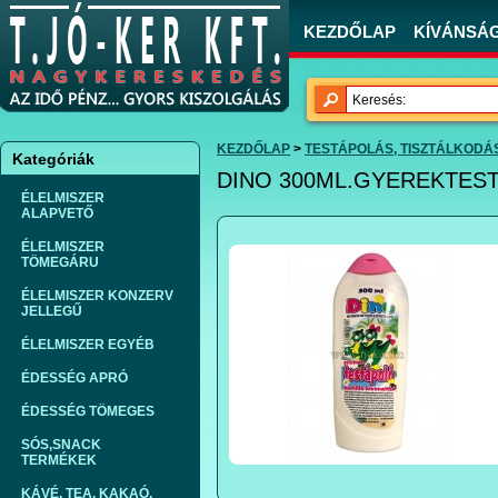
KEZDŐLAP
KÍVÁNSÁGL
KEZDŐLAP
>
TESTÁPOLÁS, TISZTÁLKODÁS
Kategóriák
DINO 300ML.GYEREKTEST
ÉLELMISZER
ALAPVETŐ
ÉLELMISZER
TÖMEGÁRU
ÉLELMISZER KONZERV
JELLEGŰ
ÉLELMISZER EGYÉB
ÉDESSÉG APRÓ
ÉDESSÉG TÖMEGES
SÓS,SNACK
TERMÉKEK
KÁVÉ, TEA, KAKAÓ,