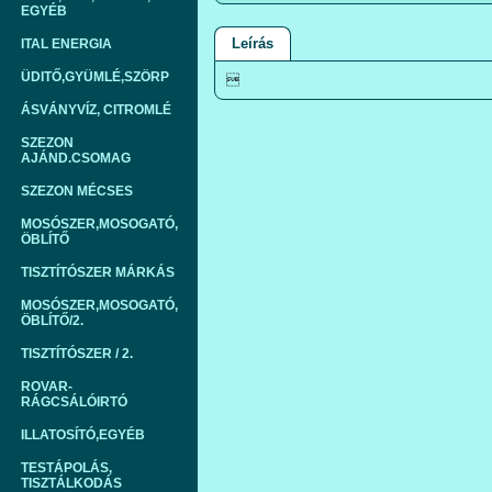
EGYÉB
Leírás
ITAL ENERGIA
ÜDITŐ,GYÜMLÉ,SZÖRP

ÁSVÁNYVÍZ, CITROMLÉ
SZEZON
AJÁND.CSOMAG
SZEZON MÉCSES
MOSÓSZER,MOSOGATÓ,
ÖBLÍTŐ
TISZTÍTÓSZER MÁRKÁS
MOSÓSZER,MOSOGATÓ,
ÖBLÍTŐ/2.
TISZTÍTÓSZER / 2.
ROVAR-
RÁGCSÁLÓIRTÓ
ILLATOSÍTÓ,EGYÉB
TESTÁPOLÁS,
TISZTÁLKODÁS