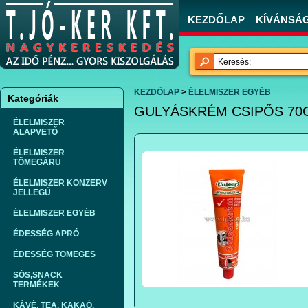
KEZDŐLAP
KÍVÁNSÁGL
KEZDŐLAP
>
ÉLELMISZER EGYÉB
Kategóriák
GULYÁSKRÉM CSIPŐS 70GR
ÉLELMISZER
ALAPVETŐ
ÉLELMISZER
TÖMEGÁRU
ÉLELMISZER KONZERV
JELLEGŰ
ÉLELMISZER EGYÉB
ÉDESSÉG APRÓ
ÉDESSÉG TÖMEGES
SÓS,SNACK
TERMÉKEK
KÁVÉ, TEA, KAKAÓ,