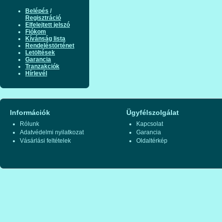
Belépés
/
Regisztráció
Elfelejtett jelszó
Fiókom
Kívánság lista
Rendeléstörténet
Letöltések
Garancia
Tranzakciók
Hírlevél
Információk
Ügyfélszolgálat
Rólunk
Kapcsolat
Adatvédelmi nyilatkozat
Garancia
Vásárlási feltételek
Oldaltérkép