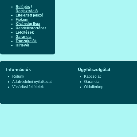
Belépés
/
Regisztráció
Elfelejtett jelszó
Fiókom
Kívánság lista
Rendeléstörténet
Letöltések
Garancia
Tranzakciók
Hírlevél
Információk
Ügyfélszolgálat
Rólunk
Kapcsolat
Adatvédelmi nyilatkozat
Garancia
Vásárlási feltételek
Oldaltérkép