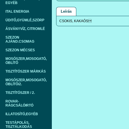
EGYÉB
Leírás
ITAL ENERGIA
ÜDITŐ,GYÜMLÉ,SZÖRP
CSOKIS, KAKAÓS
ÁSVÁNYVÍZ, CITROMLÉ
SZEZON
AJÁND.CSOMAG
SZEZON MÉCSES
MOSÓSZER,MOSOGATÓ,
ÖBLÍTŐ
TISZTÍTÓSZER MÁRKÁS
MOSÓSZER,MOSOGATÓ,
ÖBLÍTŐ/2.
TISZTÍTÓSZER / 2.
ROVAR-
RÁGCSÁLÓIRTÓ
ILLATOSÍTÓ,EGYÉB
TESTÁPOLÁS,
TISZTÁLKODÁS