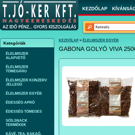
KEZDŐLAP
KÍVÁNSÁGL
KEZDŐLAP
>
ÉLELMISZER EGYÉB
Kategóriák
GABONA GOLYÓ VIVA 250G
ÉLELMISZER
ALAPVETŐ
ÉLELMISZER
TÖMEGÁRU
ÉLELMISZER KONZERV
JELLEGŰ
ÉLELMISZER EGYÉB
ÉDESSÉG APRÓ
ÉDESSÉG TÖMEGES
SÓS,SNACK
TERMÉKEK
KÁVÉ, TEA, KAKAÓ,