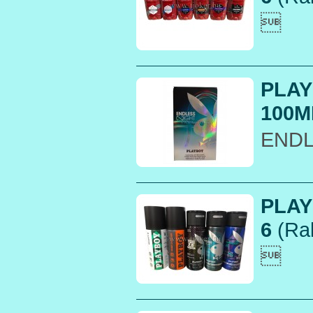

PLAY
100ML
ENDL
PLAY
6
(Rak
