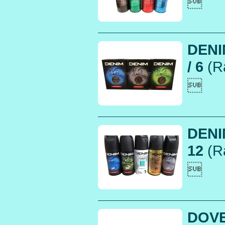

DENI
/ 6
(R

DENI
12
(R

DOVE