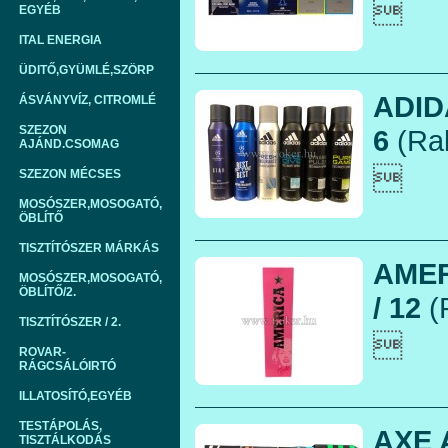

EGYÉB
ITAL ENERGIA
ÜDITŐ,GYÜMLÉ,SZÖRP
ADID
ÁSVÁNYVÍZ, CITROMLÉ
SZEZON
6
(Rak
AJÁND.CSOMAG

SZEZON MÉCSES
MOSÓSZER,MOSOGATÓ,
ÖBLÍTŐ
TISZTÍTÓSZER MÁRKÁS
AMER
MOSÓSZER,MOSOGATÓ,
ÖBLÍTŐ/2.
/ 12
(
TISZTÍTÓSZER / 2.

ROVAR-
RÁGCSÁLÓIRTÓ
ILLATOSÍTÓ,EGYÉB
TESTÁPOLÁS,
AXE 
TISZTÁLKODÁS