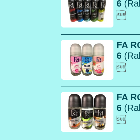
6
(Rak

FA R
6
(Rak

FA R
6
(Rak
