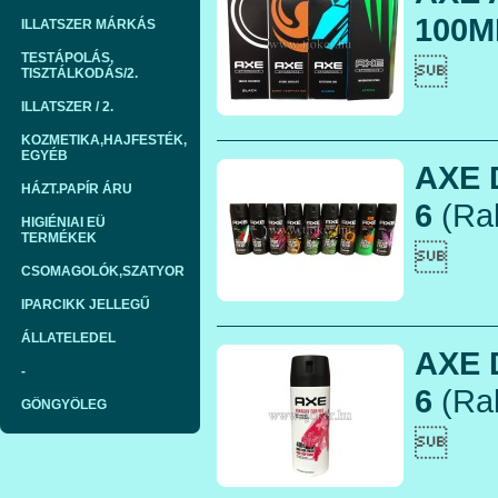
100M
ILLATSZER MÁRKÁS
TESTÁPOLÁS,

TISZTÁLKODÁS/2.
ILLATSZER / 2.
KOZMETIKA,HAJFESTÉK,
EGYÉB
AXE 
HÁZT.PAPÍR ÁRU
6
(Rak
HIGIÉNIAI EÜ
TERMÉKEK

CSOMAGOLÓK,SZATYOR
IPARCIKK JELLEGŰ
ÁLLATELEDEL
AXE 
-
6
(Rak
GÖNGYÖLEG
