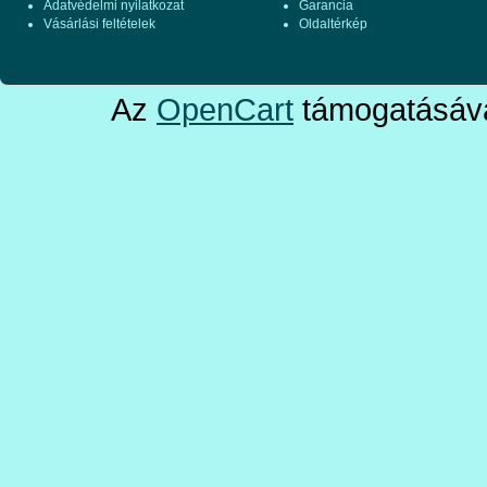
Adatvédelmi nyilatkozat
Garancia
Vásárlási feltételek
Oldaltérkép
Az
OpenCart
támogatásáva