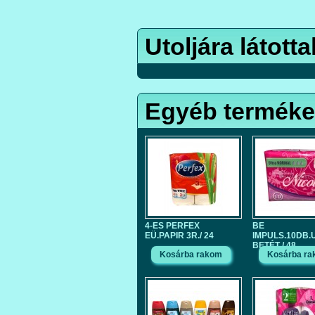
Utoljára látotta
Egyéb termék
4-ES PERFEX
BE
EÜ.PAPIR 3R./ 24
IMPULS.10DB.
BETÉT / 48