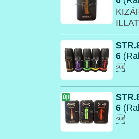
KIZÁ
ILLA
STR.
6
(Rak

STR.
6
(Rak
