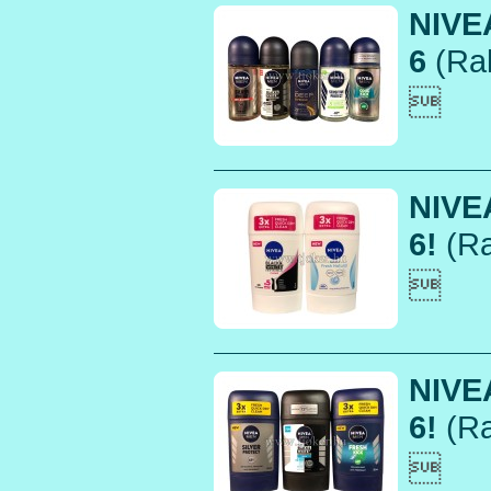
NIVE
6
(Rak

NIVEA
6!
(Ra

NIVEA
6!
(Ra
