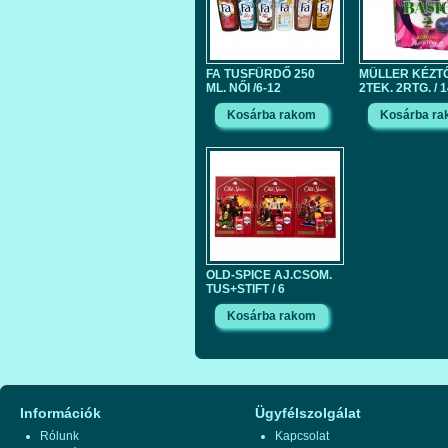
FA TUSFÜRDŐ 250
MÜLLER KÉZT
ML. NŐI /6-12
2TEK. 2RTG. / 
OLD-SPICE AJ.CSOM.
TUS+STIFT / 6
Információk
Ügyfélszolgálat
Rólunk
Kapcsolat