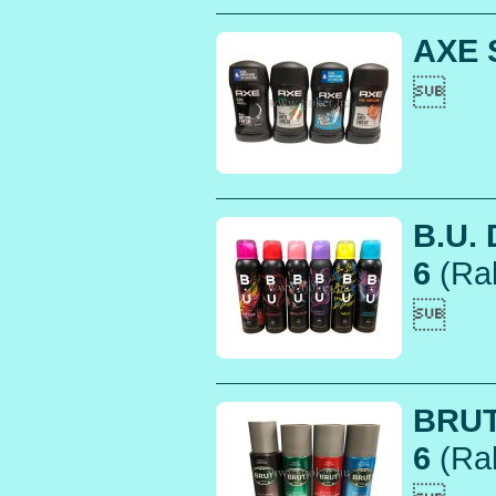
AXE S

B.U.
6
(Rak

BRUT
6
(Rak