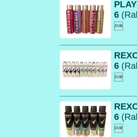
PLAY
6
(Rak

REXO
6
(Rak

REXO
6
(Rak
