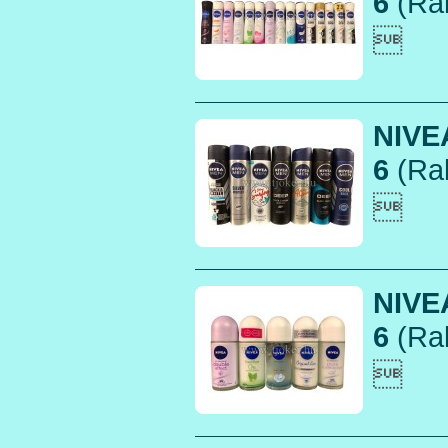
6
(Rak

NIVE
6
(Rak

NIVE
6
(Rak
