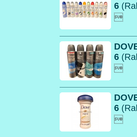
6
(Rak

DOVE
6
(Rak

DOVE
6
(Rak
