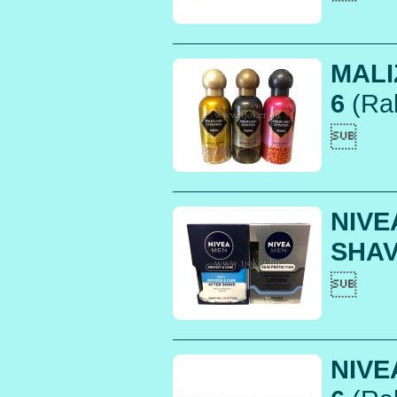
MALI
6
(Rak

NIVE
SHAV

NIVE