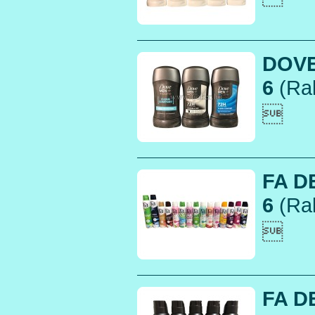
DOVE
6
(Rak

FA DE
6
(Rak

FA DE