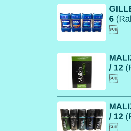
GILL
6
(Rak

MALI
/ 12
(

MALI
/ 12
(
