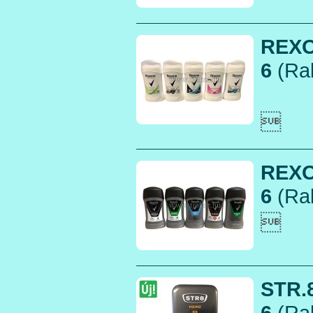
REXO
6
(Rak

REXO
6
(Rak

STR.
6
(Rak