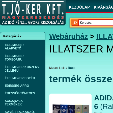
KEZDŐLAP
KÍVÁNSÁGL
Webáruház
>
ILL
Kategóriák
ÉLELMISZER
ILLATSZER 
ALAPVETŐ
ÉLELMISZER
TÖMEGÁRU
ÉLELMISZER KONZERV
Mutat:
Lista
/
Rács
JELLEGŰ
termék össze
ÉLELMISZER EGYÉB
ÉDESSÉG APRÓ
ÉDESSÉG TÖMEGES
ADID
SÓS,SNACK
6
(Rak
TERMÉKEK
KÁVÉ, TEA, KAKAÓ,