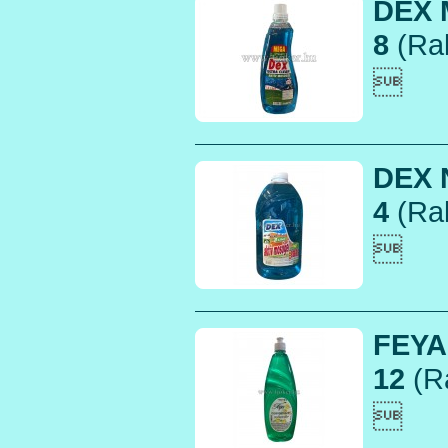
DEX 
8
(Rak

DEX 
4
(Rak

FEYA
12
(R
