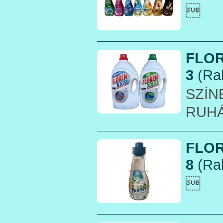

FLOR
3
(Rak
SZÍN
RUH
FLOR
8
(Rak
