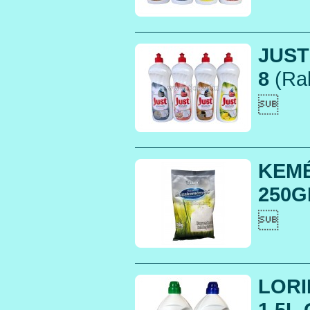
JUST
8
(Rak

KEM
250G

LOR
1,5L