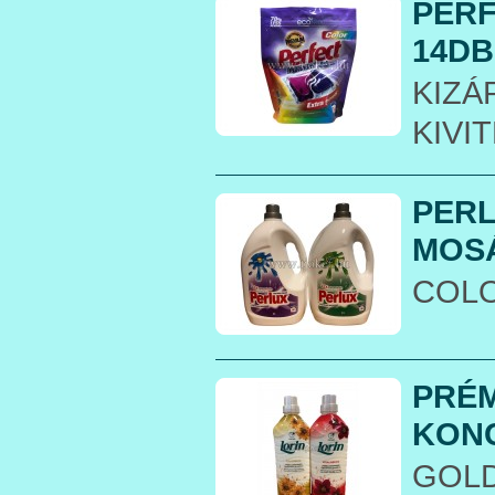
PER
14DB.
KIZÁ
KIVI
PERL
MOSÁ
COLO
PRÉM
KONC
GOLD