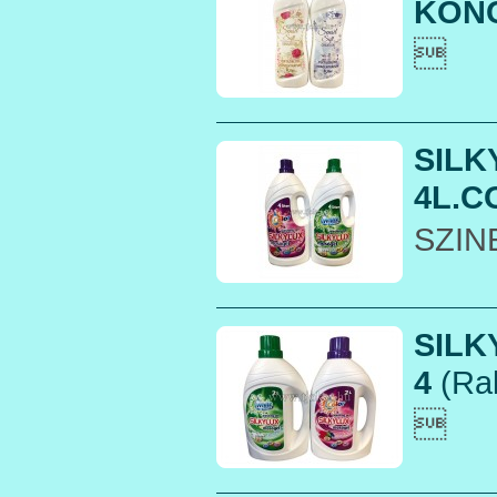
KONC

SILK
4L.C
SZIN
SILK
4
(Rak
