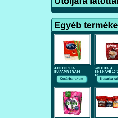
Utoljára látotta
Egyéb termék
4-ES PERFEX
CAFETERO
EÜ.PAPIR 3R./ 24
3IN1.KÁVÉ 10*1
10