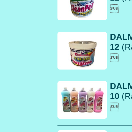

DALM
12
(R

DALM
10
(R
