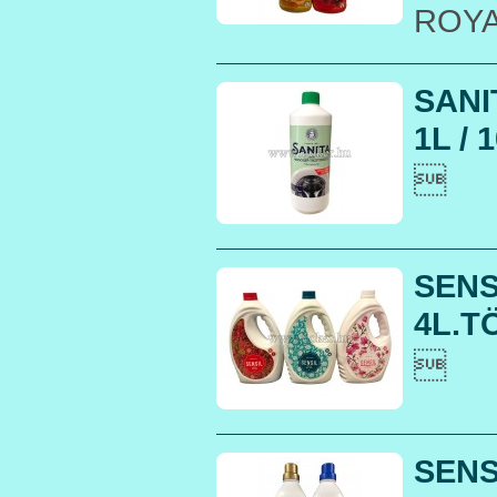
ROYA
SANI
1L / 

SENS
4L.T

SENS