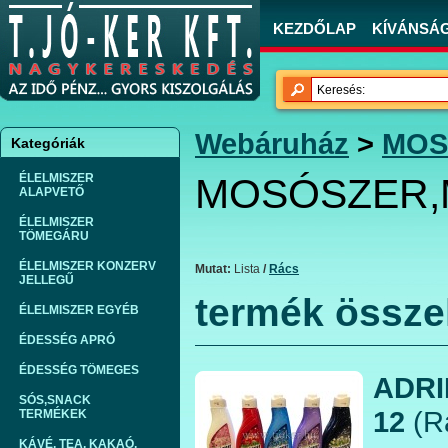
KEZDŐLAP
KÍVÁNSÁGL
Webáruház
>
MOS
Kategóriák
ÉLELMISZER
MOSÓSZER,M
ALAPVETŐ
ÉLELMISZER
TÖMEGÁRU
ÉLELMISZER KONZERV
Mutat:
Lista
/
Rács
JELLEGŰ
termék össze
ÉLELMISZER EGYÉB
ÉDESSÉG APRÓ
ÉDESSÉG TÖMEGES
ADRI
SÓS,SNACK
12
(R
TERMÉKEK
KÁVÉ, TEA, KAKAÓ,