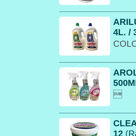
ARIL
4L. / 
COLO
AROL
500ML

CLEA
12
(R