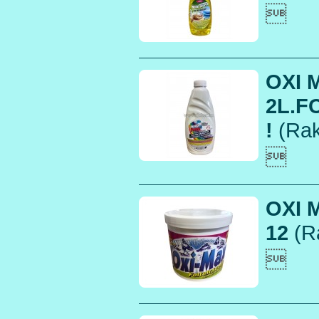

OXI 
2L.F
!
(Rak

OXI 
12
(R
