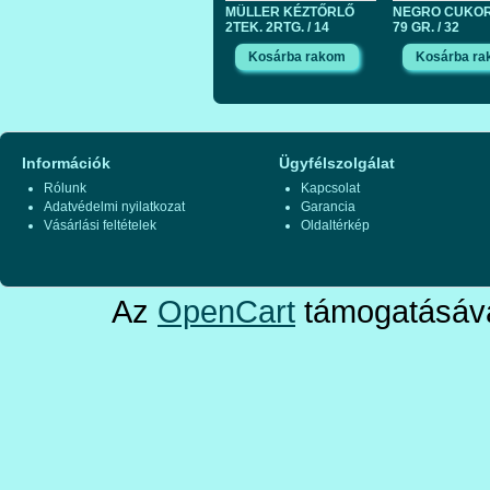
MÜLLER KÉZTŐRLŐ
NEGRO CUKO
2TEK. 2RTG. / 14
79 GR. / 32
Információk
Ügyfélszolgálat
Rólunk
Kapcsolat
Adatvédelmi nyilatkozat
Garancia
Vásárlási feltételek
Oldaltérkép
Az
OpenCart
támogatásáva