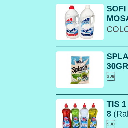
SOFI
MOSÁ
COL
SPL
30GR.

TIS 
8
(Rak
