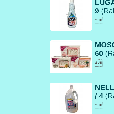
LUGA
9
(Rak

MOSÓ
60
(R

NELL
/ 4
(R
