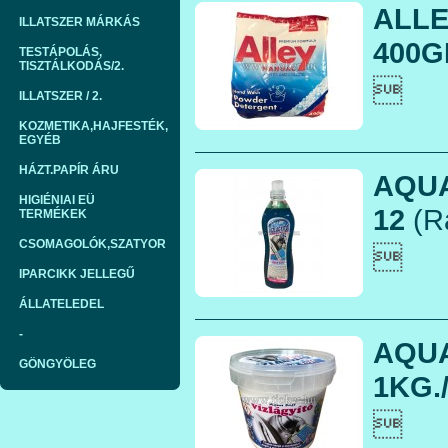
ALLE
ILLATSZER MÁRKÁS
400GR
TESTÁPOLÁS,
TISZTÁLKODÁS/2.

ILLATSZER / 2.
KOZMETIKA,HAJFESTÉK,
EGYÉB
HÁZT.PAPÍR ÁRU
AQUA
HIGIÉNIAI EÜ
12
(R
TERMÉKEK
CSOMAGOLÓK,SZATYOR

IPARCIKK JELLEGŰ
ÁLLATELEDEL
-
AQUA
GÖNGYÖLEG
1KG./
