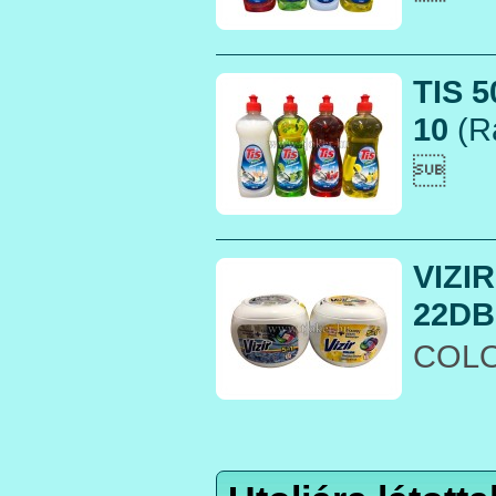
TIS 
10
(R

VIZI
22DB.
COLO