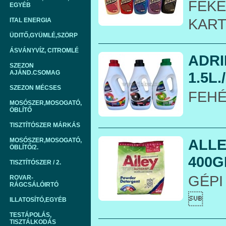
FEKE
EGYÉB
KAR
ITAL ENERGIA
ÜDITŐ,GYÜMLÉ,SZÖRP
ÁSVÁNYVÍZ, CITROMLÉ
ADRI
SZEZON
AJÁND.CSOMAG
1.5L./
SZEZON MÉCSES
FEHÉ
MOSÓSZER,MOSOGATÓ,
ÖBLÍTŐ
TISZTÍTÓSZER MÁRKÁS
ALL
MOSÓSZER,MOSOGATÓ,
ÖBLÍTŐ/2.
400GR
TISZTÍTÓSZER / 2.
GÉPI
ROVAR-
RÁGCSÁLÓIRTÓ

ILLATOSÍTÓ,EGYÉB
TESTÁPOLÁS,
TISZTÁLKODÁS