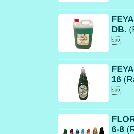
FEYA
DB.
(

FEYA
16
(R

FLOR
6-8
(R