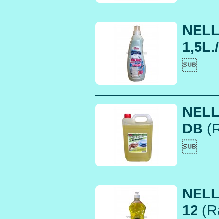
NELL
1,5L./

NELL
DB
(R

NELL
12
(R