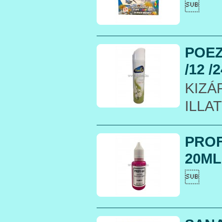

POEZ
/12 /
KIZÁ
ILLA
PROF
20ML.
