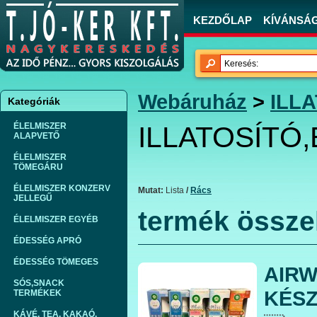
KEZDŐLAP
KÍVÁNSÁGL
Webáruház
>
ILL
Kategóriák
ÉLELMISZER
ILLATOSÍTÓ
ALAPVETŐ
ÉLELMISZER
TÖMEGÁRU
ÉLELMISZER KONZERV
Mutat:
Lista
/
Rács
JELLEGŰ
termék össze
ÉLELMISZER EGYÉB
ÉDESSÉG APRÓ
ÉDESSÉG TÖMEGES
AIRW
SÓS,SNACK
KÉSZ
TERMÉKEK
KÁVÉ, TEA, KAKAÓ,