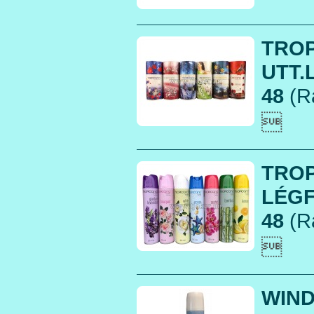
TRO
UTT.
48
(R

TROP
LÉGFR
48
(R

WIND