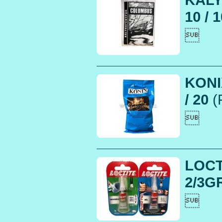
10 / 

KONI
/ 20
(

LOCT
2/3GR
