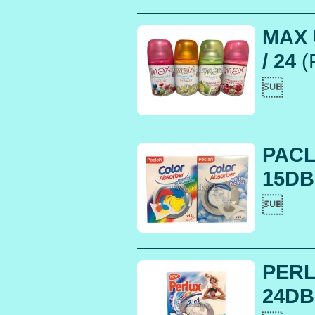
MAX 
/ 24
(

PACL
15DB

PERL
24DB.