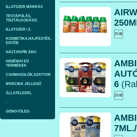
ILLATSZER MÁRKÁS
AIRW
TESTÁPOLÁS,
250ML
TISZTÁLKODÁS/2.
ILLATSZER / 2.

KOZMETIKA,HAJFESTÉK,
EGYÉB
HÁZT.PAPÍR ÁRU
AMBI
HIGIÉNIAI EÜ
TERMÉKEK
AUTÓ
CSOMAGOLÓK,SZATYOR
6
(Rak
IPARCIKK JELLEGŰ

ÁLLATELEDEL
-
GÖNGYÖLEG
AMBI
7ML./