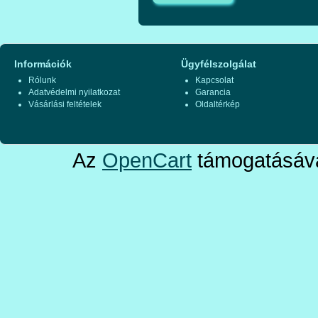
Információk
Ügyfélszolgálat
Rólunk
Kapcsolat
Adatvédelmi nyilatkozat
Garancia
Vásárlási feltételek
Oldaltérkép
Az
OpenCart
támogatásáva