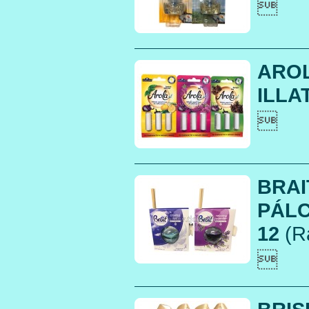

AROL
ILLA

BRAI
PÁLC
12
(R
