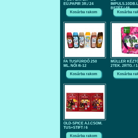
EÜ.PAPIR 3R./ 24
IMPULS.10DB.
BETÉT / 48
FA TUSFÜRDŐ 250
MÜLLER KÉZT
ML. NŐI /6-12
2TEK. 2RTG. / 
OLD-SPICE AJ.CSOM.
TUS+STIFT / 6