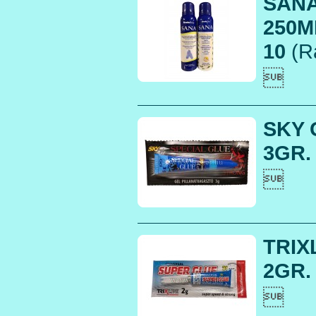
SANA
250M
10
(R

SKY 
3GR. 

TRIX
2GR. 
