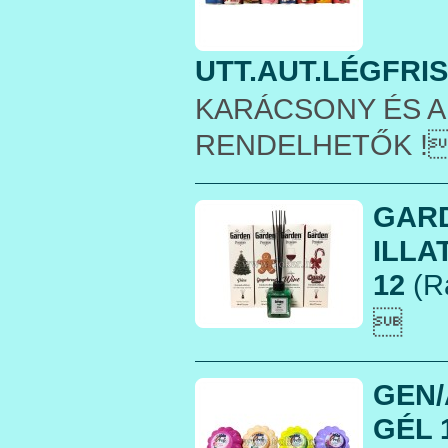
UTT.AUT.LÉGFRISS
KARÁCSONY ÉS AL
RENDELHETŐK !
GAR
ILLA
12
(R

GEN/
GÉL 