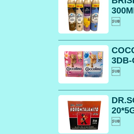
BRIS
300ML

COCC
3DB-O

DR.
20*5G
