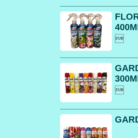
FLOR
400M

GARD
300ML

GAR