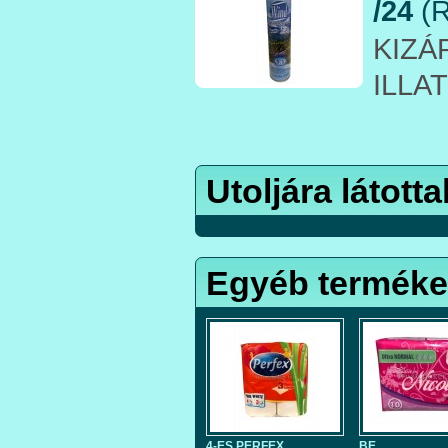
/24
(R
KIZÁ
ILLA
Utoljára látotta
Egyéb termék
4-ES PERFEX
BE