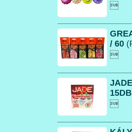

GREA
/ 60
(

JADE
15DB

KÁLY