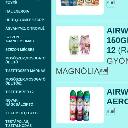

EGYÉB
ITAL ENERGIA
ÜDITŐ,GYÜMLÉ,SZÖRP
AIRW
ÁSVÁNYVÍZ, CITROMLÉ
SZEZON
150G
AJÁND.CSOMAG
12
(R
SZEZON MÉCSES
GYÖN
MOSÓSZER,MOSOGATÓ,
ÖBLÍTŐ
MAGNÓLIA
TISZTÍTÓSZER MÁRKÁS
MOSÓSZER,MOSOGATÓ,
ÖBLÍTŐ/2.
AIRW
TISZTÍTÓSZER / 2.
AERO
ROVAR-
RÁGCSÁLÓIRTÓ

ILLATOSÍTÓ,EGYÉB
TESTÁPOLÁS,
TISZTÁLKODÁS