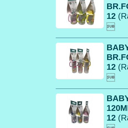
BR.F
12
(R

BAB
BR.F
12
(R

BABY
120M
12
(R