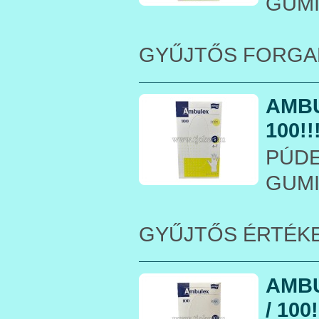
GUM
GYŰJTŐS FORGA
AMBU
100!!
PÚDE
GUM
GYŰJTŐS ÉRTÉK
AMBU
/ 100!