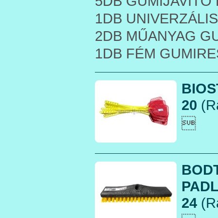
5DB GUMIJAVÍTÓ
1DB UNIVERZÁLI
2DB MŰANYAG GU
1DB FÉM GUMIR
BIOS
20
(R

BODT
PADL
24
(R