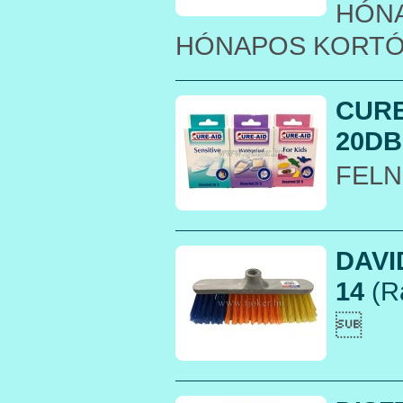
HÓNA
HÓNAPOS KORT
CURE
20DB.
FELN
DAVI
14
(R
