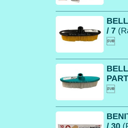
BELL
/ 7
(R

BELL
PARTV

BENI
/ 30
(