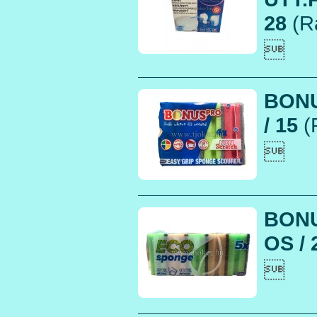
28
(R

BONU
/ 15
(

BONU
OS / 
