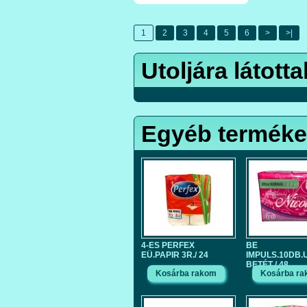
1
2
3
4
5
6
>
>|
Utoljára látotta
Egyéb termék
4-ES PERFEX
BE
EÜ.PAPIR 3R./ 24
IMPULS.10DB.
BETÉT / 48