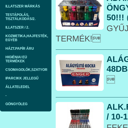
ÖNGY
ILLATSZER MÁRKÁS
50!!!
TESTÁPOLÁS,
TISZTÁLKODÁS/2.
GYŰ
ILLATSZER / 2.
TERMÉK!
KOZMETIKA,HAJFESTÉK,
EGYÉB
HÁZT.PAPÍR ÁRU
ALÁ
HIGIÉNIAI EÜ
TERMÉKEK
48DB
CSOMAGOLÓK,SZATYOR

IPARCIKK JELLEGŰ
ÁLLATELEDEL
-
GÖNGYÖLEG
ALK.
/ 10-1
FEKE