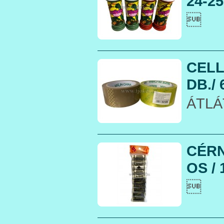
24-25

CELL
DB./ 
ÁTLÁ
CÉRN
OS / 
