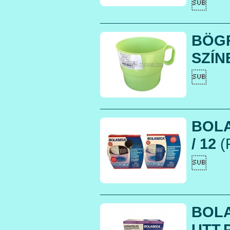

BÖG
SZÍNE

BOLA
/ 12
(

BOL
UTT.