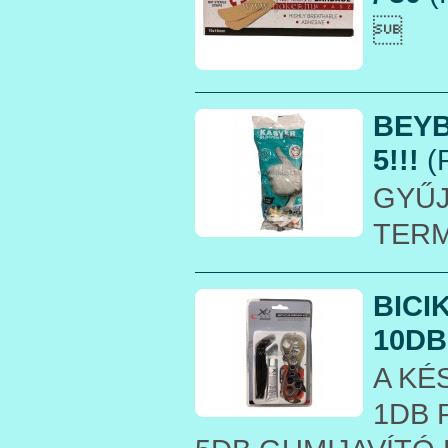

BEYB
5!!!
(
GYŰ
TER
BICI
10DB
A KÉ
1DB 