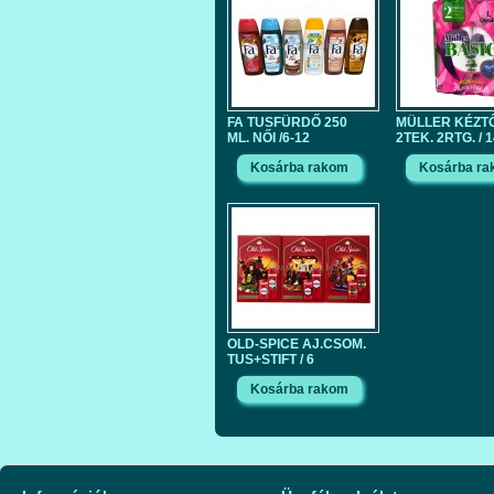
FA TUSFÜRDŐ 250
MÜLLER KÉZT
ML. NŐI /6-12
2TEK. 2RTG. / 
OLD-SPICE AJ.CSOM.
TUS+STIFT / 6