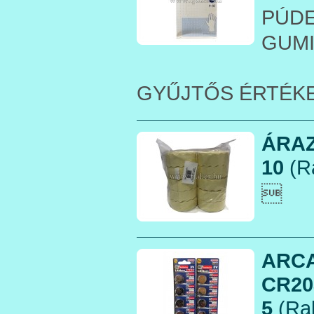
PÚDE
GUM
GYŰJTŐS ÉRTÉK
ÁRAZ
10
(R

ARCA
CR20
5
(Rak