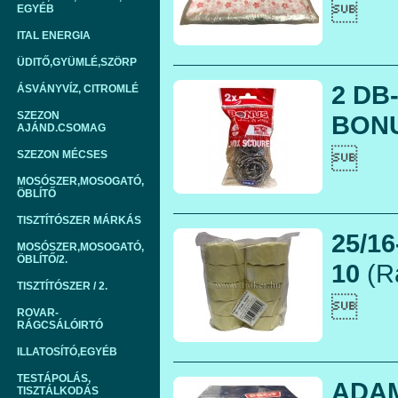

EGYÉB
ITAL ENERGIA
ÜDITŐ,GYÜMLÉ,SZÖRP
2 DB
ÁSVÁNYVÍZ, CITROMLÉ
SZEZON
BONU
AJÁND.CSOMAG

SZEZON MÉCSES
MOSÓSZER,MOSOGATÓ,
ÖBLÍTŐ
TISZTÍTÓSZER MÁRKÁS
25/1
MOSÓSZER,MOSOGATÓ,
ÖBLÍTŐ/2.
10
(R
TISZTÍTÓSZER / 2.

ROVAR-
RÁGCSÁLÓIRTÓ
ILLATOSÍTÓ,EGYÉB
TESTÁPOLÁS,
ADAM
TISZTÁLKODÁS