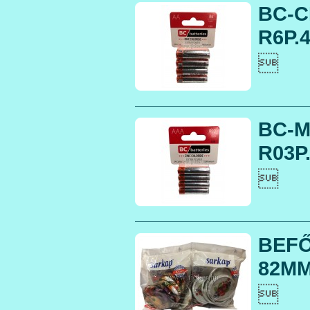
BC-C
R6P.4

BC-M
R03P.

BEF
82MM.
