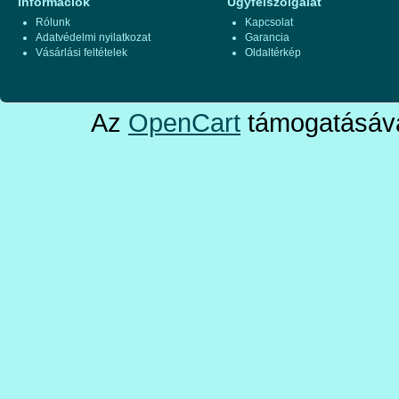
Információk
Ügyfélszolgálat
Rólunk
Kapcsolat
Adatvédelmi nyilatkozat
Garancia
Vásárlási feltételek
Oldaltérkép
Az
OpenCart
támogatásáva