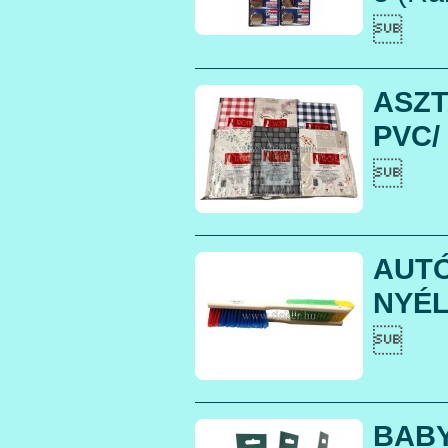

ASZT
PVC/

AUT
NYÉL

BAB