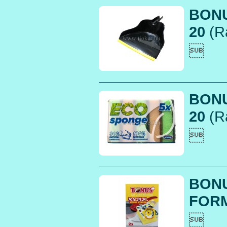
BONU
20
(R

BONU
20
(R

BONU
FORM
