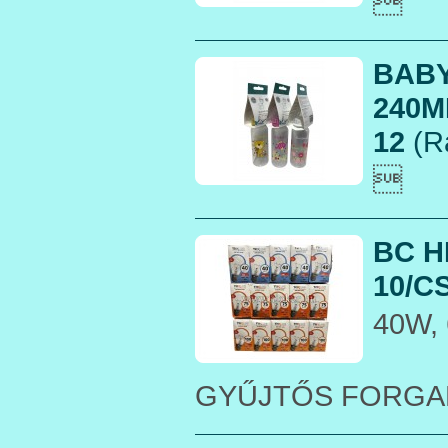

BABY
240M
12
(R

BC H
10/CS
40W,
GYŰJTŐS FORGA