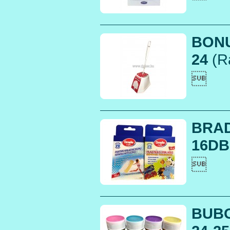
BONU
24
(R

BRAD
16DB

BUB