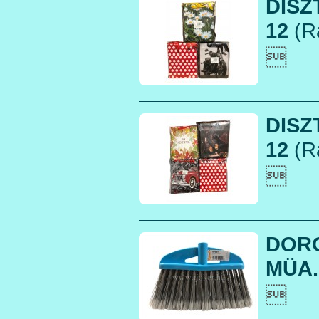
DISZ
12
(R

DISZ
12
(R

DORO
MÜA. 
