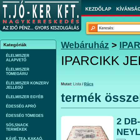
KEZDŐLAP
KÍVÁNSÁGL
Webáruház
>
IPA
Kategóriák
ÉLELMISZER
IPARCIKK J
ALAPVETŐ
ÉLELMISZER
TÖMEGÁRU
ÉLELMISZER KONZERV
Mutat:
Lista
/
Rács
JELLEGŰ
termék össze
ÉLELMISZER EGYÉB
ÉDESSÉG APRÓ
ÉDESSÉG TÖMEGES
2 DB
SÓS,SNACK
NEYL
TERMÉKEK
KÁVÉ, TEA, KAKAÓ,