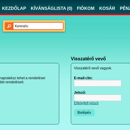
KEZDŐLAP
KÍVÁNSÁGLISTA (0)
FIÓKOM
KOSÁR
PÉN
Visszatérő vevő
Visszatérő vevő vagyok.
 naprakész lehet a rendelései
E-mail cím:
bbi rendeléseit.
Jelszó:
Elfelejtett jelszó