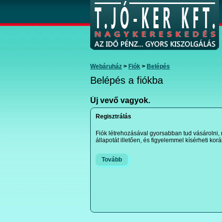
Webáruház
>
Fiók
>
Belépés
Belépés a fiókba
Új vevő vagyok.
Regisztrálás
Fiók létrehozásával gyorsabban tud vásárolni,
állapotát illetően, és figyelemmel kísérheti korá
Tovább