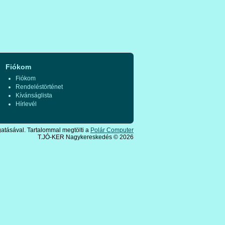
Fiókom
Fiókom
Rendeléstörténet
Kívánságlista
Hírlevél
tásával. Tartalommal megtölti a
Polár Computer
T.JÓ-KER Nagykereskedés © 2026