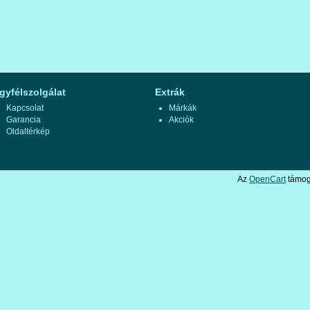
gyfélszolgálat
Extrák
Kapcsolat
Márkák
Garancia
Akciók
Oldaltérkép
Az
OpenCart
támoga