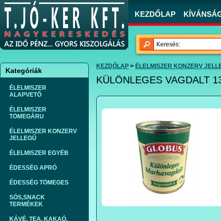
KEZDŐLAP
KÍVÁNSÁGL
KEZDŐLAP
>
ÉLELMISZER KONZERV JELL
Kategóriák
KÜLÖNLEGES VAGDALT 13
ÉLELMISZER
ALAPVETŐ
ÉLELMISZER
TÖMEGÁRU
ÉLELMISZER KONZERV
JELLEGŰ
ÉLELMISZER EGYÉB
ÉDESSÉG APRÓ
ÉDESSÉG TÖMEGES
SÓS,SNACK
TERMÉKEK
KÁVÉ, TEA, KAKAÓ,