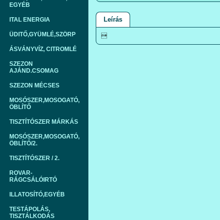
EGYÉB
Leírás
ITAL ENERGIA
ÜDITŐ,GYÜMLÉ,SZÖRP

ÁSVÁNYVÍZ, CITROMLÉ
SZEZON
AJÁND.CSOMAG
SZEZON MÉCSES
MOSÓSZER,MOSOGATÓ,
ÖBLÍTŐ
TISZTÍTÓSZER MÁRKÁS
MOSÓSZER,MOSOGATÓ,
ÖBLÍTŐ/2.
TISZTÍTÓSZER / 2.
ROVAR-
RÁGCSÁLÓIRTÓ
ILLATOSÍTÓ,EGYÉB
TESTÁPOLÁS,
TISZTÁLKODÁS