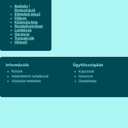
Belépés
/
Regisztráció
Elfelejtett jelszó
Fiókom
Kívánság lista
Rendeléstörténet
Letöltések
Garancia
Tranzakciók
Hírlevél
Információk
Ügyfélszolgálat
Rólunk
Kapcsolat
Adatvédelmi nyilatkozat
Garancia
Vásárlási feltételek
Oldaltérkép